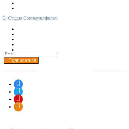
Студия Союзмультфильм
Подписывайся на рассылку
Подписаться
Наши группы в соцсетях
"TV-D.RU" Детский медиа портал