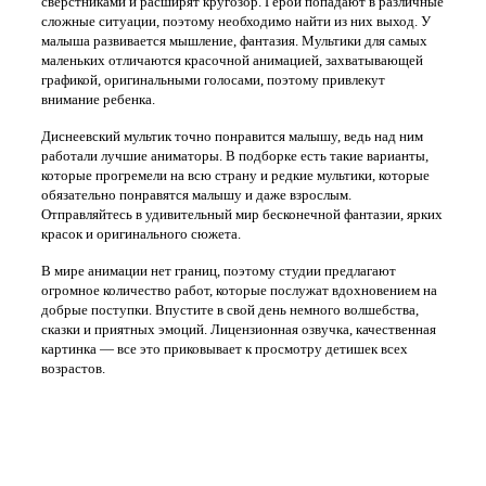
сверстниками и расширят кругозор. Герои попадают в различные
сложные ситуации, поэтому необходимо найти из них выход. У
малыша развивается мышление, фантазия. Мультики для самых
маленьких отличаются красочной анимацией, захватывающей
графикой, оригинальными голосами, поэтому привлекут
внимание ребенка.
Диснеевский мультик точно понравится малышу, ведь над ним
работали лучшие аниматоры. В подборке есть такие варианты,
которые прогремели на всю страну и редкие мультики, которые
обязательно понравятся малышу и даже взрослым.
Отправляйтесь в удивительный мир бесконечной фантазии, ярких
красок и оригинального сюжета.
В мире анимации нет границ, поэтому студии предлагают
огромное количество работ, которые послужат вдохновением на
добрые поступки. Впустите в свой день немного волшебства,
сказки и приятных эмоций. Лицензионная озвучка, качественная
картинка — все это приковывает к просмотру детишек всех
возрастов.
Правообладателям
Обратная связь