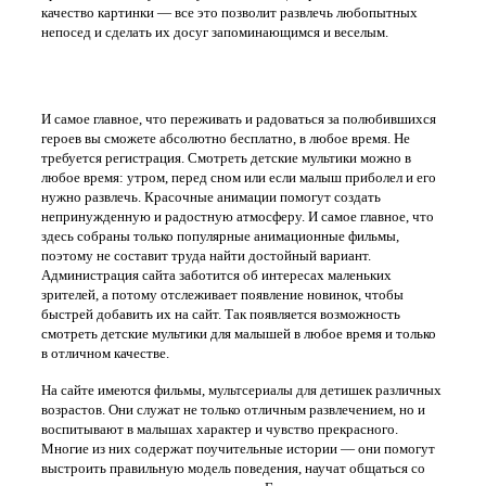
качество картинки — все это позволит развлечь любопытных
непосед и сделать их досуг запоминающимся и веселым.
Интересные мультики в хорошем качестве на сайте tv-d.ru
И самое главное, что переживать и радоваться за полюбившихся
героев вы сможете абсолютно бесплатно, в любое время. Не
требуется регистрация. Смотреть детские мультики можно в
любое время: утром, перед сном или если малыш приболел и его
нужно развлечь. Красочные анимации помогут создать
непринужденную и радостную атмосферу. И самое главное, что
здесь собраны только популярные анимационные фильмы,
поэтому не составит труда найти достойный вариант.
Администрация сайта заботится об интересах маленьких
зрителей, а потому отслеживает появление новинок, чтобы
быстрей добавить их на сайт. Так появляется возможность
смотреть детские мультики для малышей в любое время и только
в отличном качестве.
На сайте имеются фильмы, мультсериалы для детишек различных
возрастов. Они служат не только отличным развлечением, но и
воспитывают в малышах характер и чувство прекрасного.
Многие из них содержат поучительные истории — они помогут
выстроить правильную модель поведения, научат общаться со