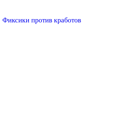
Фиксики против кработов