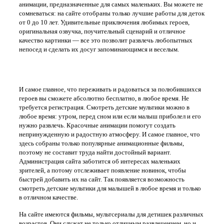
анимации, предназначенные для самых маленьких. Вы можете не
сомневаться: на сайте отобраны только лучшие работы для деток
от 0 до 10 лет. Удивительные приключения любимых героев,
оригинальная озвучка, поучительный сценарий и отличное
качество картинки — все это позволит развлечь любопытных
непосед и сделать их досуг запоминающимся и веселым.
Интересные мультики в хорошем качестве на сайте tv-d.ru
И самое главное, что переживать и радоваться за полюбившихся
героев вы сможете абсолютно бесплатно, в любое время. Не
требуется регистрация. Смотреть детские мультики можно в
любое время: утром, перед сном или если малыш приболел и его
нужно развлечь. Красочные анимации помогут создать
непринужденную и радостную атмосферу. И самое главное, что
здесь собраны только популярные анимационные фильмы,
поэтому не составит труда найти достойный вариант.
Администрация сайта заботится об интересах маленьких
зрителей, а потому отслеживает появление новинок, чтобы
быстрей добавить их на сайт. Так появляется возможность
смотреть детские мультики для малышей в любое время и только
в отличном качестве.
На сайте имеются фильмы, мультсериалы для детишек различных
возрастов. Они служат не только отличным развлечением, но и