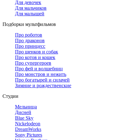
Для девочек
Для мальчиков
Для малышей
Подборки мультфильмов
Про роботов
Про драконов
Про принцесс
Про щенков и собак
Про котов и кошек
Про супергероев
Про фей и волшебниц
Про монстров и нежить
Про богатырей и силачей
Зимние и рождественские
Студии
Мельница
Дисней
Blue Sky
Nickelodeon
DreamWorks
Sony Pictures