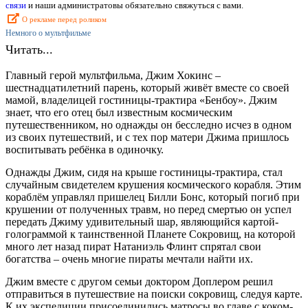
связи
и наши администратовы обязательно свяжуться с вами.
О рекламе перед роликом
Немного о мультфильме
Читать...
Главный герой мультфильма, Джим Хокинс –
шестнадцатилетний парень, который живёт вместе со своей
мамой, владелицей гостиницы-трактира «Бенбоу». Джим
знает, что его отец был известным космическим
путешественником, но однажды он бесследно исчез в одном
из своих путешествий, и с тех пор матери Джима пришлось
воспитывать ребёнка в одиночку.
Однажды Джим, сидя на крыше гостиницы-трактира, стал
случайным свидетелем крушения космического корабля. Этим
кораблём управлял пришелец Билли Бонс, который погиб при
крушении от полученных травм, но перед смертью он успел
передать Джиму удивительный шар, являющийся картой-
голограммой к таинственной Планете Сокровищ, на которой
много лет назад пират Натаниэль Флинт спрятал свои
богатства – очень многие пираты мечтали найти их.
Джим вместе с другом семьи доктором Доплером решил
отправиться в путешествие на поиски сокровищ, следуя карте.
К их экспедиции присоединились матросы во главе с коком-