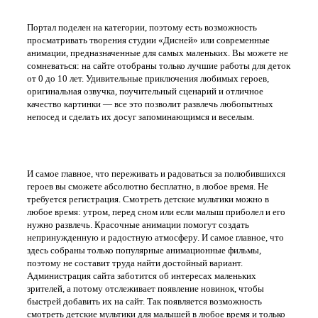
Портал поделен на категории, поэтому есть возможность
просматривать творения студии «Дисней» или современные
анимации, предназначенные для самых маленьких. Вы можете не
сомневаться: на сайте отобраны только лучшие работы для деток
от 0 до 10 лет. Удивительные приключения любимых героев,
оригинальная озвучка, поучительный сценарий и отличное
качество картинки — все это позволит развлечь любопытных
непосед и сделать их досуг запоминающимся и веселым.
Интересные мультики в хорошем качестве на сайте tv-d.ru
И самое главное, что переживать и радоваться за полюбившихся
героев вы сможете абсолютно бесплатно, в любое время. Не
требуется регистрация. Смотреть детские мультики можно в
любое время: утром, перед сном или если малыш приболел и его
нужно развлечь. Красочные анимации помогут создать
непринужденную и радостную атмосферу. И самое главное, что
здесь собраны только популярные анимационные фильмы,
поэтому не составит труда найти достойный вариант.
Администрация сайта заботится об интересах маленьких
зрителей, а потому отслеживает появление новинок, чтобы
быстрей добавить их на сайт. Так появляется возможность
смотреть детские мультики для малышей в любое время и только