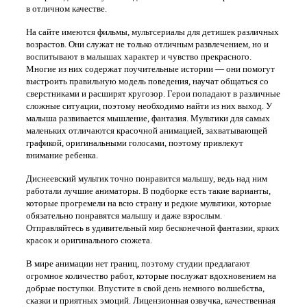
в отличном качестве.
На сайте имеются фильмы, мультсериалы для детишек различных
возрастов. Они служат не только отличным развлечением, но и
воспитывают в малышах характер и чувство прекрасного.
Многие из них содержат поучительные истории — они помогут
выстроить правильную модель поведения, научат общаться со
сверстниками и расширят кругозор. Герои попадают в различные
сложные ситуации, поэтому необходимо найти из них выход. У
малыша развивается мышление, фантазия. Мультики для самых
маленьких отличаются красочной анимацией, захватывающей
графикой, оригинальными голосами, поэтому привлекут
внимание ребенка.
Диснеевский мультик точно понравится малышу, ведь над ним
работали лучшие аниматоры. В подборке есть такие варианты,
которые прогремели на всю страну и редкие мультики, которые
обязательно понравятся малышу и даже взрослым.
Отправляйтесь в удивительный мир бесконечной фантазии, ярких
красок и оригинального сюжета.
В мире анимации нет границ, поэтому студии предлагают
огромное количество работ, которые послужат вдохновением на
добрые поступки. Впустите в свой день немного волшебства,
сказки и приятных эмоций. Лицензионная озвучка, качественная