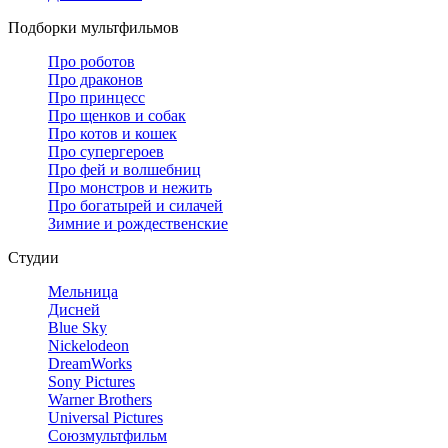
Подборки мультфильмов
Про роботов
Про драконов
Про принцесс
Про щенков и собак
Про котов и кошек
Про супергероев
Про фей и волшебниц
Про монстров и нежить
Про богатырей и силачей
Зимние и рождественские
Студии
Мельница
Дисней
Blue Sky
Nickelodeon
DreamWorks
Sony Pictures
Warner Brothers
Universal Pictures
Союзмультфильм