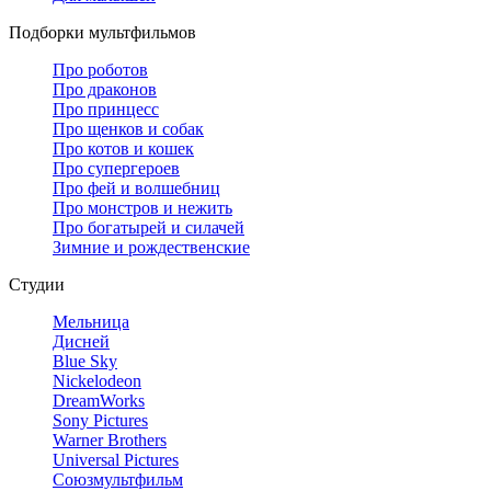
Подборки мультфильмов
Про роботов
Про драконов
Про принцесс
Про щенков и собак
Про котов и кошек
Про супергероев
Про фей и волшебниц
Про монстров и нежить
Про богатырей и силачей
Зимние и рождественские
Студии
Мельница
Дисней
Blue Sky
Nickelodeon
DreamWorks
Sony Pictures
Warner Brothers
Universal Pictures
Союзмультфильм