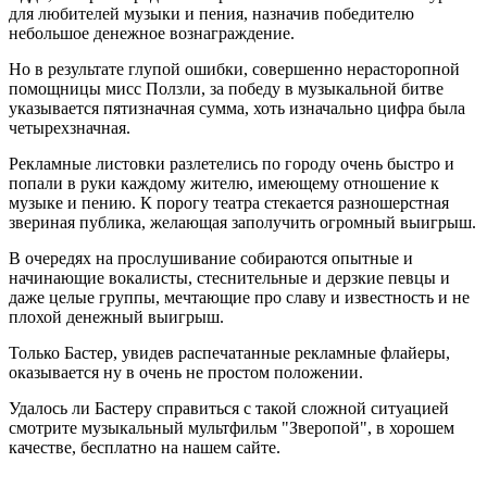
для любителей музыки и пения, назначив победителю
небольшое денежное вознаграждение.
Но в результате глупой ошибки, совершенно нерасторопной
помощницы мисс Ползли, за победу в музыкальной битве
указывается пятизначная сумма, хоть изначально цифра была
четырехзначная.
Рекламные листовки разлетелись по городу очень быстро и
попали в руки каждому жителю, имеющему отношение к
музыке и пению. К порогу театра стекается разношерстная
звериная публика, желающая заполучить огромный выигрыш.
В очередях на прослушивание собираются опытные и
начинающие вокалисты, стеснительные и дерзкие певцы и
даже целые группы, мечтающие про славу и известность и не
плохой денежный выигрыш.
Только Бастер, увидев распечатанные рекламные флайеры,
оказывается ну в очень не простом положении.
Удалось ли Бастеру справиться с такой сложной ситуацией
смотрите музыкальный мультфильм "Зверопой", в хорошем
качестве, бесплатно на нашем сайте.