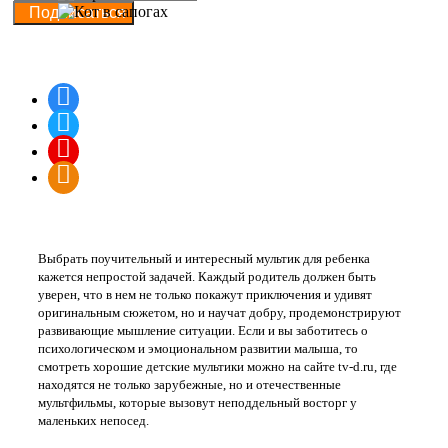
Подписаться
Наши группы в соцсетях
"TV-D.RU" Детский медиа портал
Выбрать поучительный и интересный мультик для ребенка
кажется непростой задачей. Каждый родитель должен быть
уверен, что в нем не только покажут приключения и удивят
оригинальным сюжетом, но и научат добру, продемонстрируют
развивающие мышление ситуации. Если и вы заботитесь о
психологическом и эмоциональном развитии малыша, то
смотреть хорошие детские мультики можно на сайте tv-d.ru, где
находятся не только зарубежные, но и отечественные
мультфильмы, которые вызовут неподдельный восторг у
маленьких непосед.