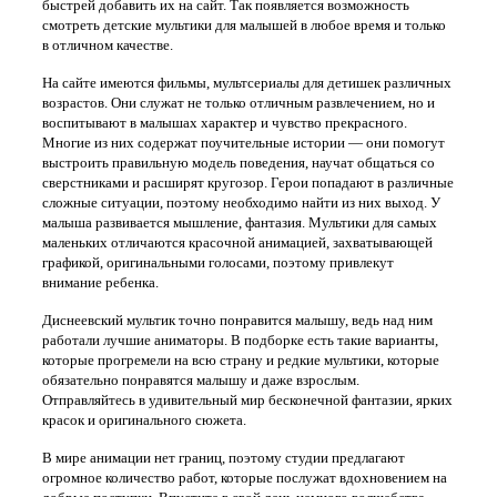
быстрей добавить их на сайт. Так появляется возможность
смотреть детские мультики для малышей в любое время и только
в отличном качестве.
На сайте имеются фильмы, мультсериалы для детишек различных
возрастов. Они служат не только отличным развлечением, но и
воспитывают в малышах характер и чувство прекрасного.
Многие из них содержат поучительные истории — они помогут
выстроить правильную модель поведения, научат общаться со
сверстниками и расширят кругозор. Герои попадают в различные
сложные ситуации, поэтому необходимо найти из них выход. У
малыша развивается мышление, фантазия. Мультики для самых
маленьких отличаются красочной анимацией, захватывающей
графикой, оригинальными голосами, поэтому привлекут
внимание ребенка.
Диснеевский мультик точно понравится малышу, ведь над ним
работали лучшие аниматоры. В подборке есть такие варианты,
которые прогремели на всю страну и редкие мультики, которые
обязательно понравятся малышу и даже взрослым.
Отправляйтесь в удивительный мир бесконечной фантазии, ярких
красок и оригинального сюжета.
В мире анимации нет границ, поэтому студии предлагают
огромное количество работ, которые послужат вдохновением на