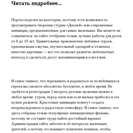
Читать подробнее...
Портал поделен на категории, поэтому есть возможность
просматривать творения студии «Дисней» или современные
анимации, предназначенные для самых маленьких. Вы можете не
сомневаться: на сайте отобраны только лучшие работы для деток
от 0 до 10 лет. Удивительные приключения любимых героев,
оригинальная озвучка, поучительный сценарий и отличное
качество картинки — все это позволит развлечь любопытных
непосед и сделать их досуг запоминающимся и веселым.
Интересные мультики в хорошем качестве на сайте tv-d.ru
И самое главное, что переживать и радоваться за полюбившихся
героев вы сможете абсолютно бесплатно, в любое время. Не
требуется регистрация. Смотреть детские мультики можно в
любое время: утром, перед сном или если малыш приболел и его
нужно развлечь. Красочные анимации помогут создать
непринужденную и радостную атмосферу. И самое главное, что
здесь собраны только популярные анимационные фильмы,
поэтому не составит труда найти достойный вариант.
Администрация сайта заботится об интересах маленьких
зрителей, а потому отслеживает появление новинок, чтобы