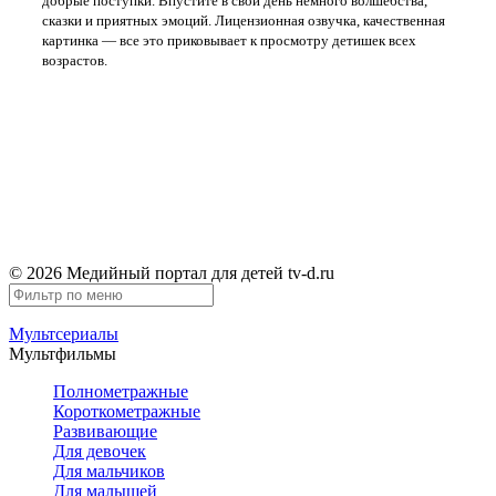
добрые поступки. Впустите в свой день немного волшебства,
сказки и приятных эмоций. Лицензионная озвучка, качественная
картинка — все это приковывает к просмотру детишек всех
возрастов.
Правообладателям
Обратная связь
TV-D.RU
© 2026 Медийный портал для детей tv-d.ru
Мультсериалы
Мультфильмы
Полнометражные
Короткометражные
Развивающие
Для девочек
Для мальчиков
Для малышей